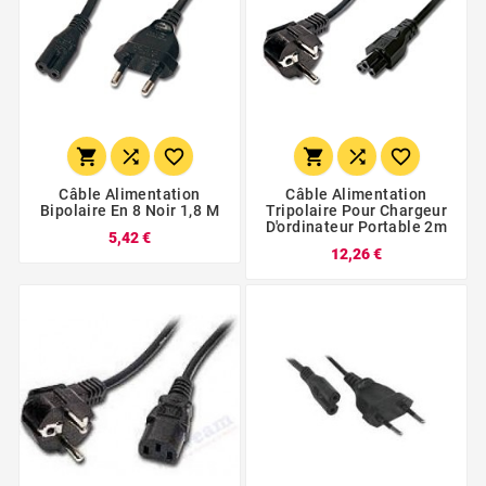






Câble Alimentation
Câble Alimentation
Bipolaire En 8 Noir 1,8 M
Tripolaire Pour Chargeur
D'ordinateur Portable 2m
5,42 €
12,26 €