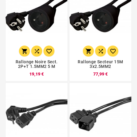






Rallonge Noire Sect.
Rallonge Secteur 15M
2P+T 1.5MM2 5 M
3x2.5MM2
19,19 €
77,99 €