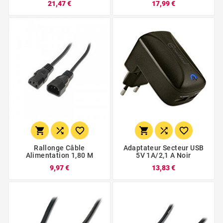
21,47 €
17,99 €






Rallonge Câble
Adaptateur Secteur USB
Alimentation 1,80 M
5V 1A/2,1 A Noir
9,97 €
13,83 €