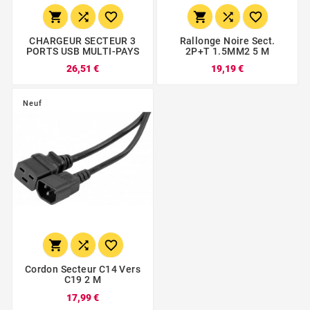






CHARGEUR SECTEUR 3
Rallonge Noire Sect.
PORTS USB MULTI-PAYS
2P+T 1.5MM2 5 M
26,51 €
19,19 €
Neuf



Cordon Secteur C14 Vers
C19 2 M
17,99 €