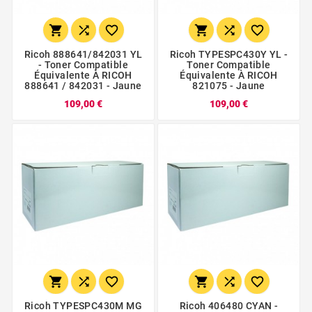






Ricoh 888641/842031 YL
Ricoh TYPESPC430Y YL -
- Toner Compatible
Toner Compatible
Équivalente À RICOH
Équivalente À RICOH
888641 / 842031 - Jaune
821075 - Jaune
109,00 €
109,00 €






Ricoh TYPESPC430M MG
Ricoh 406480 CYAN -