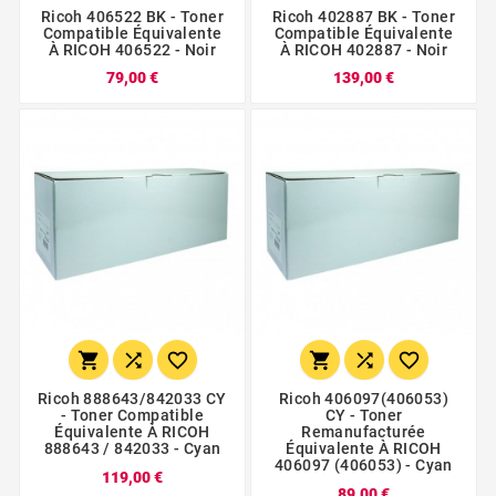
Ricoh 406522 BK - Toner
Ricoh 402887 BK - Toner
Compatible Équivalente
Compatible Équivalente
À RICOH 406522 - Noir
À RICOH 402887 - Noir
79,00 €
139,00 €






Ricoh 888643/842033 CY
Ricoh 406097(406053)
- Toner Compatible
CY - Toner
Équivalente À RICOH
Remanufacturée
888643 / 842033 - Cyan
Équivalente À RICOH
406097 (406053) - Cyan
119,00 €
89,00 €