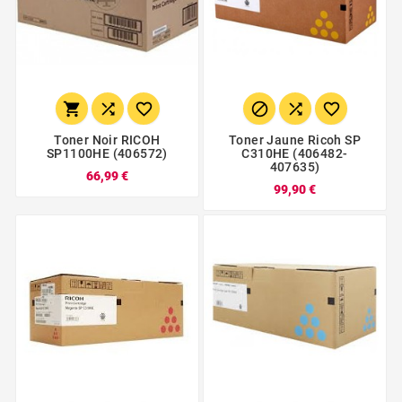






Toner Noir RICOH
Toner Jaune Ricoh SP
SP1100HE (406572)
C310HE (406482-
407635)
66,99 €
99,90 €