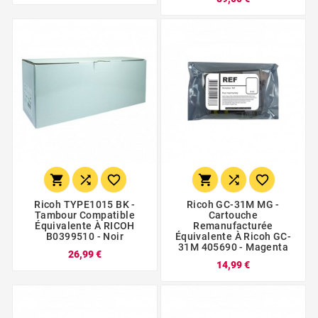






Ricoh TYPE1015 BK -
Ricoh GC-31M MG -
Tambour Compatible
Cartouche
Équivalente À RICOH
Remanufacturée
B0399510 - Noir
Équivalente À Ricoh GC-
31M 405690 - Magenta
26,99 €
14,99 €