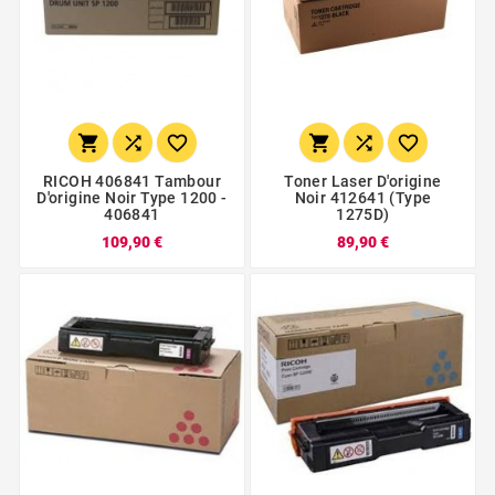






RICOH 406841 Tambour
Toner Laser D'origine
D'origine Noir Type 1200 -
Noir 412641 (type
406841
1275D)
109,90 €
89,90 €