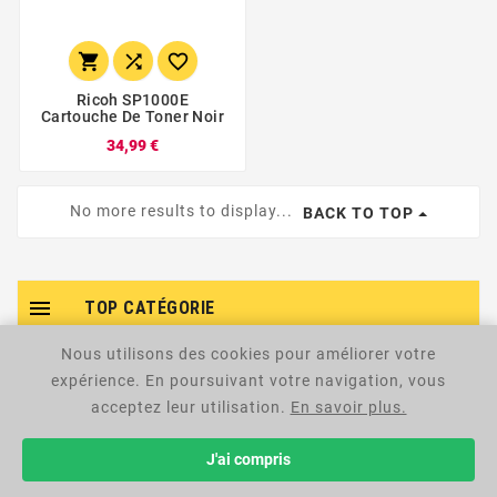



Ricoh SP1000E
Cartouche De Toner Noir
34,99 €
No more results to display...
BACK TO TOP

TOP CATÉGORIE
Nous utilisons des cookies pour améliorer votre
Imprimante et scanner

expérience. En poursuivant votre navigation, vous
acceptez leur utilisation.
En savoir plus.
Cartouche et toner

J'ai compris
Réseau
