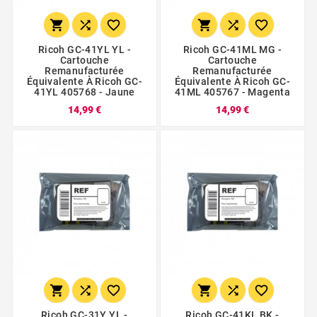






Ricoh GC-41YL YL -
Ricoh GC-41ML MG -
Cartouche
Cartouche
Remanufacturée
Remanufacturée
Équivalente À Ricoh GC-
Équivalente À Ricoh GC-
41YL 405768 - Jaune
41ML 405767 - Magenta
14,99 €
14,99 €






Ricoh GC-31Y YL -
Ricoh GC-41KL BK -