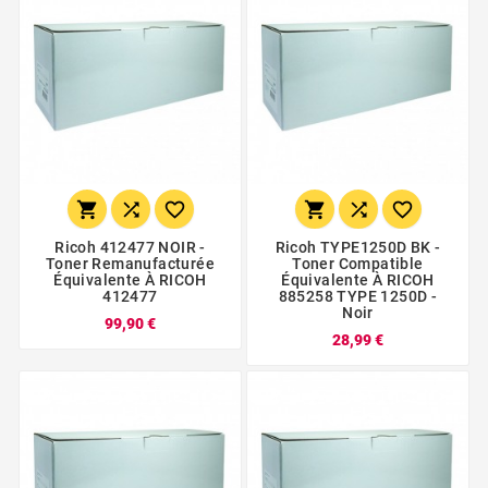






Ricoh 412477 NOIR -
Ricoh TYPE1250D BK -
Toner Remanufacturée
Toner Compatible
Équivalente À RICOH
Équivalente À RICOH
412477
885258 TYPE 1250D -
Noir
99,90 €
28,99 €