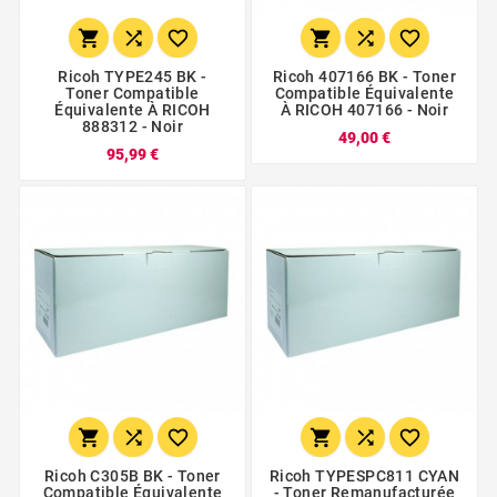






Ricoh TYPE245 BK -
Ricoh 407166 BK - Toner
Toner Compatible
Compatible Équivalente
Équivalente À RICOH
À RICOH 407166 - Noir
888312 - Noir
49,00 €
95,99 €






Ricoh C305B BK - Toner
Ricoh TYPESPC811 CYAN
Compatible Équivalente
- Toner Remanufacturée