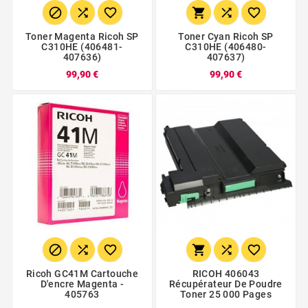






Toner Magenta Ricoh SP
Toner Cyan Ricoh SP
C310HE (406481-
C310HE (406480-
407636)
407637)
99,90 €
99,90 €






Ricoh GC41M Cartouche
RICOH 406043
D'encre Magenta -
Récupérateur De Poudre
405763
Toner 25 000 Pages