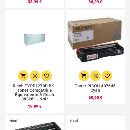
33,99 €
34,99 €






Ricoh TYPE1270D BK -
Toner RICOH 407645
Toner Compatible
Cyan
Équivalente À Ricoh
69,90 €
888261 - Noir
19,99 €
Neuf
Neuf