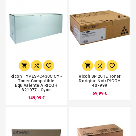






Ricoh TYPESPC430C CY -
Ricoh SP 201E Toner
Toner Compatible
D'origine Noir RICOH
Équivalente À RICOH
407999
821077 - Cyan
69,99 €
149,99 €