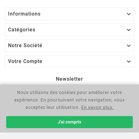

Informations

Catégories

Notre Société

Votre Compte
Newsletter
Nous utilisons des cookies pour améliorer votre
OK
expérience. En poursuivant votre navigation, vous
Vous pouvez vous désinscrire à tout moment. Vous trouverez
acceptez leur utilisation.
En savoir plus.
pour cela nos informations de contact dans les conditions
d'utilisation du site.
J'ai compris