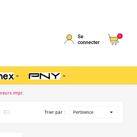
Se
0
connecter
eurs impr.

Trier par :
Pertinence