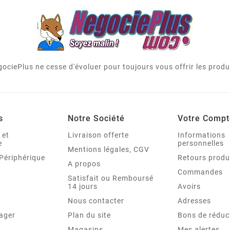
ociePlus ne cesse d'évoluer pour toujours vous offrir les produi
s
Notre Société
Votre Compt
 et
Livraison offerte
Informations
e
personnelles
Mentions légales, CGV
Périphérique
Retours produ
A propos
Commandes
Satisfait ou Remboursé
14 jours
Avoirs
Nous contacter
Adresses
ager
Plan du site
Bons de réduc
Magasins
Mes alertes