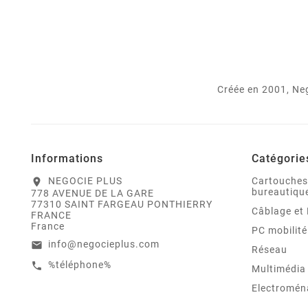
Créée en 2001, Neg
Informations
Catégorie
NEGOCIE PLUS
Cartouches
location_on
bureautiqu
778 AVENUE DE LA GARE
77310 SAINT FARGEAU PONTHIERRY
Câblage et 
FRANCE
France
PC mobilité
info@negocieplus.com
email
Réseau
%téléphone%
call
Multimédia
Electromén