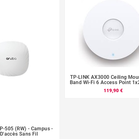
TP-LINK AX3000 Ceiling Moun




Band Wi-Fi 6 Access Point 1
119,90 €
P-505 (RW) - Campus -



D'accès Sans Fil