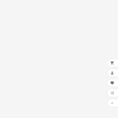




