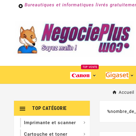
Bureautiques et informatiques livrés gratuiteme

TOP VENTE
Accueil

TOP CATÉGORIE
%nombre_de_p
Imprimante et scanner

Cartouche et toner
