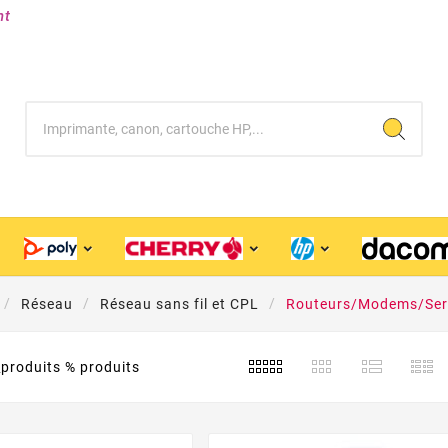
nt
Réseau
Réseau sans fil et CPL
Routeurs/Modems/Serv
roduits % produits