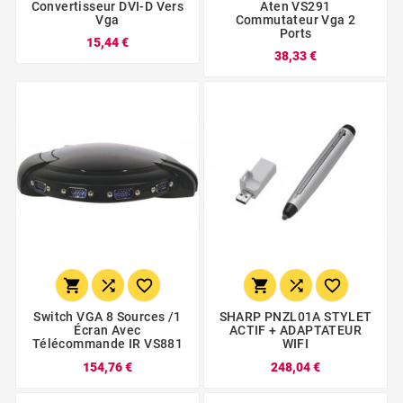
Convertisseur DVI-D Vers
Aten VS291
Vga
Commutateur Vga 2
Ports
15,44 €
38,33 €






Switch VGA 8 Sources /1
SHARP PNZL01A STYLET
Écran Avec
ACTIF + ADAPTATEUR
Télécommande IR VS881
WIFI
154,76 €
248,04 €