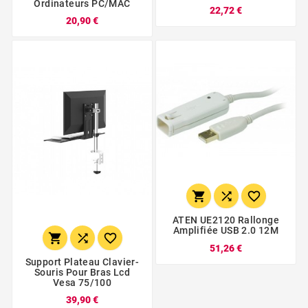
Ordinateurs PC/MAC
22,72 €
20,90 €



ATEN UE2120 Rallonge
Amplifiée USB 2.0 12M



51,26 €
Support Plateau Clavier-
Souris Pour Bras Lcd
Vesa 75/100
39,90 €