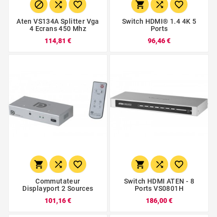






Aten VS134A Splitter Vga
Switch HDMI® 1.4 4K 5
4 Ecrans 450 Mhz
Ports
114,81 €
96,46 €






Commutateur
Switch HDMI ATEN - 8
Displayport 2 Sources
Ports VS0801H
101,16 €
186,00 €