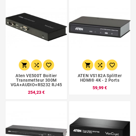






Aten VE500T Boitier
ATEN VS182A Splitter
Transmetteur 300M
HDMI® 4K - 2 Ports
VGA+AUDIO+RS232 RJ45
59,99 €
254,23 €