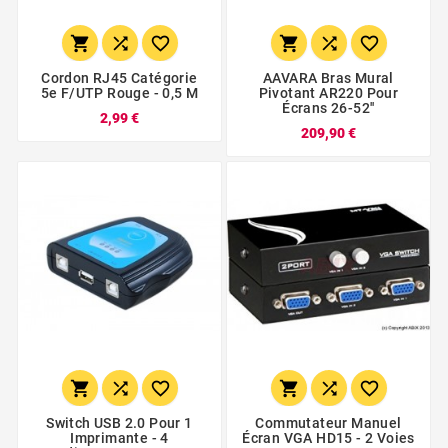






Cordon RJ45 Catégorie
AAVARA Bras Mural
5e F/UTP Rouge - 0,5 M
Pivotant AR220 Pour
Écrans 26-52''
2,99 €
209,90 €






Switch USB 2.0 Pour 1
Commutateur Manuel
Imprimante - 4
Écran VGA HD15 - 2 Voies