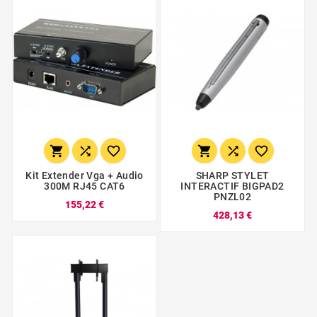






Kit Extender Vga + Audio
SHARP STYLET
300M RJ45 CAT6
INTERACTIF BIGPAD2
PNZL02
155,22 €
428,13 €