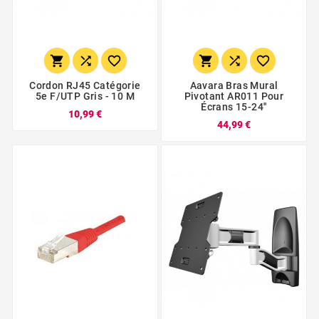






Cordon RJ45 Catégorie
Aavara Bras Mural
5e F/UTP Gris - 10 M
Pivotant AR011 Pour
Écrans 15-24''
10,99 €
44,99 €