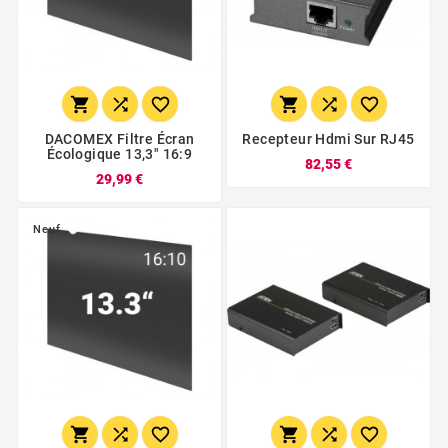






DACOMEX Filtre Écran
Recepteur Hdmi Sur RJ45
Écologique 13,3" 16:9
82,55 €
29,99 €
Neuf





