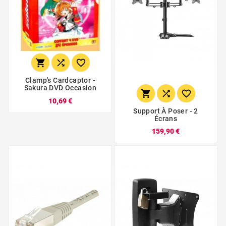



Clamp's Cardcaptor -
Sakura DVD Occasion



10,69 €
Support À Poser - 2
Écrans
159,90 €