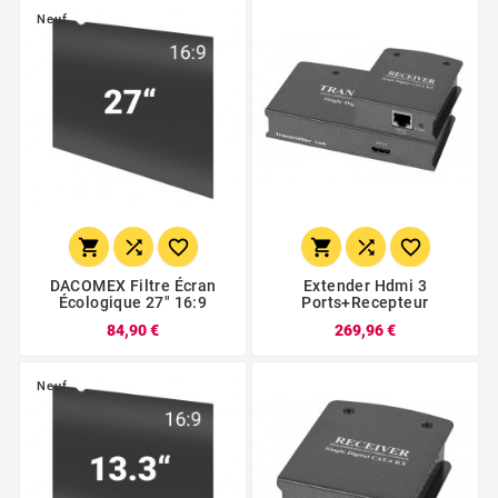
Neuf






DACOMEX Filtre Écran
Extender Hdmi 3
Écologique 27" 16:9
Ports+recepteur
84,90 €
269,96 €
Neuf