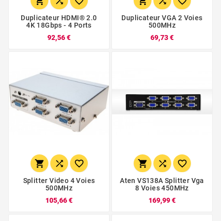






Duplicateur HDMI® 2.0
Duplicateur VGA 2 Voies
4K 18Gbps - 4 Ports
500MHz
92,56 €
69,73 €






Splitter Video 4 Voies
Aten VS138A Splitter Vga
500MHz
8 Voies 450MHz
105,66 €
169,99 €