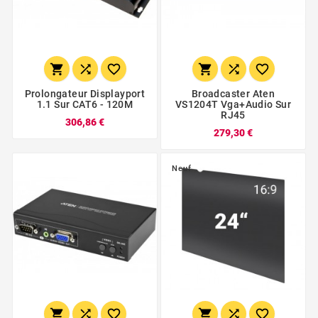






Prolongateur Displayport
Broadcaster Aten
1.1 Sur CAT6 - 120M
VS1204T Vga+audio Sur
RJ45
306,86 €
279,30 €
Neuf





