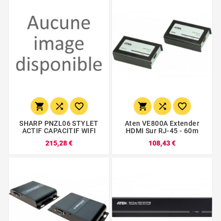






SHARP PNZL06 STYLET
Aten VE800A Extender
ACTIF CAPACITIF WIFI
HDMI Sur RJ-45 - 60m
215,28 €
108,43 €