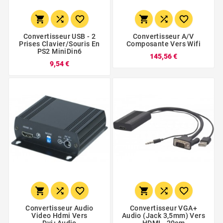






Convertisseur USB - 2
Convertisseur A/v
Prises Clavier/Souris En
Composante Vers Wifi
PS2 MiniDin6
145,56 €
9,54 €






Convertisseur Audio
Convertisseur VGA+
Video Hdmi Vers
Audio (jack 3,5mm) Vers
Dvi+audio
HDMI - 20cm