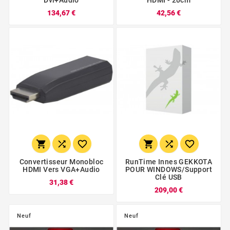
134,67 €
42,56 €






Convertisseur Monobloc
RunTime Innes GEKKOTA
HDMI Vers VGA+audio
POUR WINDOWS/Support
Clé USB
31,38 €
209,00 €
Neuf
Neuf