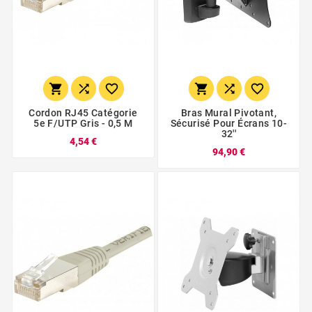






Cordon RJ45 Catégorie
Bras Mural Pivotant,
5e F/UTP Gris - 0,5 M
Sécurisé Pour Écrans 10-
32''
4,54 €
94,90 €