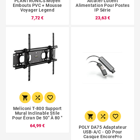
PLANTRONICS Moyen
Alcatel-Lucent
Embouts PVC + Mousse
Alimentation Pour Postes
Voyager Legend
IP Série
7,72 €
23,63 €



Meliconi T-800 Support
Mural Inclinable Stile



Pour Écran De 50'' À 80 ''
64,99 €
POLY DA75 Adaptateur
USB-A/C - QD Pour
Casque EncorePro