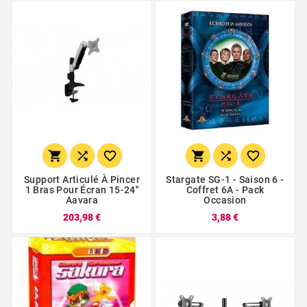






Support Articulé À Pincer
Stargate SG-1 - Saison 6 -
1 Bras Pour Écran 15-24''
Coffret 6A - Pack
Aavara
Occasion
203,98 €
3,88 €