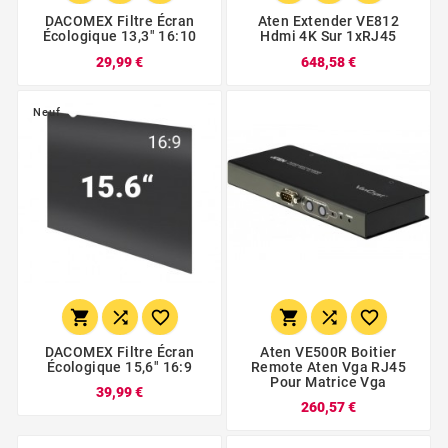
DACOMEX Filtre Écran
Aten Extender VE812
Écologique 13,3" 16:10
Hdmi 4K Sur 1xRJ45
29,99 €
648,58 €
Neuf






DACOMEX Filtre Écran
Aten VE500R Boitier
Écologique 15,6" 16:9
Remote Aten Vga RJ45
Pour Matrice Vga
39,99 €
260,57 €