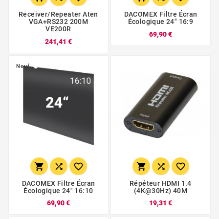
Receiver/repeater Aten
DACOMEX Filtre Écran
VGA+RS232 200M
Écologique 24" 16:9
VE200R
69,90 €
241,41 €
Neuf






DACOMEX Filtre Écran
Répéteur HDMI 1.4
Écologique 24" 16:10
(4K@30Hz) 40M
69,90 €
19,31 €