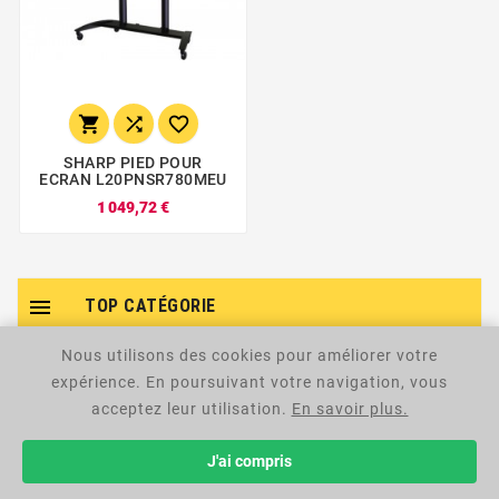



SHARP PIED POUR
ECRAN L20PNSR780MEU
1 049,72 €

TOP CATÉGORIE
Nous utilisons des cookies pour améliorer votre
Imprimante et scanner

expérience. En poursuivant votre navigation, vous
acceptez leur utilisation.
En savoir plus.
Cartouche et toner

J'ai compris
Réseau
