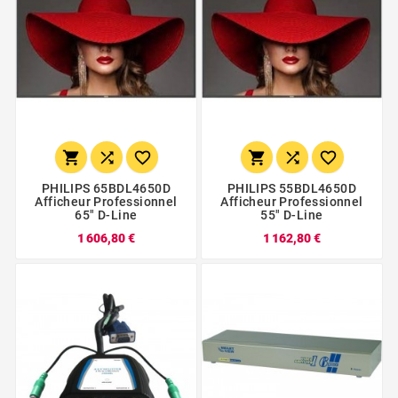






PHILIPS 65BDL4650D
PHILIPS 55BDL4650D
Afficheur Professionnel
Afficheur Professionnel
65" D-Line
55" D-Line
1 606,80 €
1 162,80 €