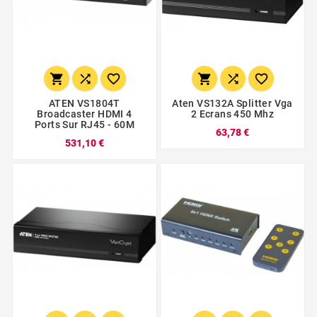






ATEN VS1804T
Aten VS132A Splitter Vga
Broadcaster HDMI 4
2 Ecrans 450 Mhz
Ports Sur RJ45 - 60M
63,78 €
531,10 €