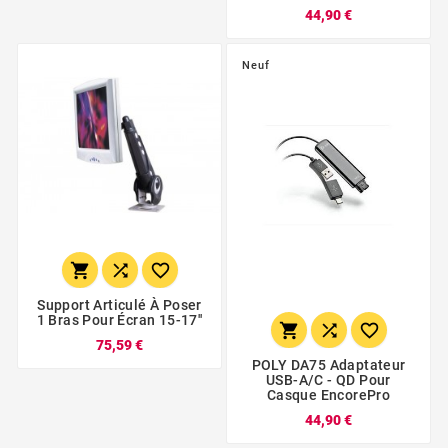
44,90 €
Neuf



Support Articulé À Poser
1 Bras Pour Écran 15-17''



75,59 €
POLY DA75 Adaptateur
USB-A/C - QD Pour
Casque EncorePro
44,90 €