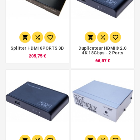






Splitter HDMI 8PORTS 3D
Duplicateur HDMI® 2.0
4K 18Gbps - 2 Ports
205,75 €
66,57 €