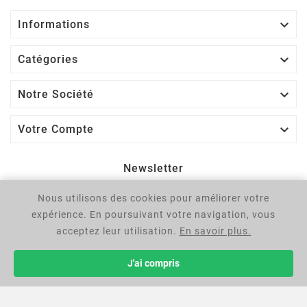

Informations

Catégories

Notre Société

Votre Compte
Newsletter
Nous utilisons des cookies pour améliorer votre
OK
expérience. En poursuivant votre navigation, vous
Vous pouvez vous désinscrire à tout moment. Vous trouverez
acceptez leur utilisation.
En savoir plus.
pour cela nos informations de contact dans les conditions
d'utilisation du site.
J'ai compris
© 2025 - Négocie Plus