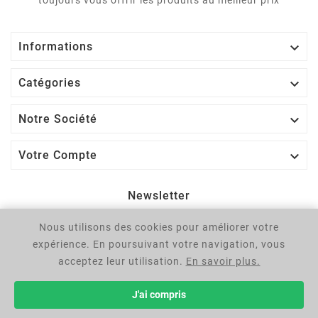
toujours vous offrir les produits au meilleur prix

Informations

Catégories

Notre Société

Votre Compte
Newsletter
Nous utilisons des cookies pour améliorer votre
OK
expérience. En poursuivant votre navigation, vous
Vous pouvez vous désinscrire à tout moment. Vous trouverez
acceptez leur utilisation.
En savoir plus.
pour cela nos informations de contact dans les conditions
d'utilisation du site.
J'ai compris