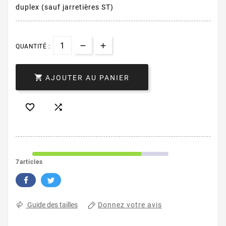
duplex (sauf jarretières ST)
QUANTITÉ :

AJOUTER AU PANIER


7articles
Donnez votre avis
Guide des tailles