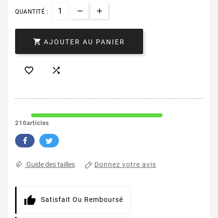
QUANTITÉ :

AJOUTER AU PANIER


210articles
Donnez votre avis
Guide des tailles
Satisfait Ou Remboursé