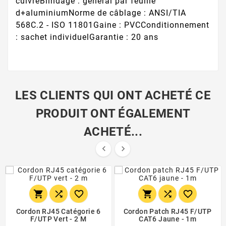
cuivreBlindage : général par feuille
d+aluminiumNorme de câblage : ANSI/TIA
568C.2 - ISO 11801Gaine : PVCConditionnement
: sachet individuelGarantie : 20 ans
LES CLIENTS QUI ONT ACHETÉ CE
PRODUIT ONT ÉGALEMENT
ACHETÉ...








Cordon RJ45 Catégorie 6
Cordon Patch RJ45 F/UTP
F/UTP Vert - 2 M
CAT6 Jaune - 1m