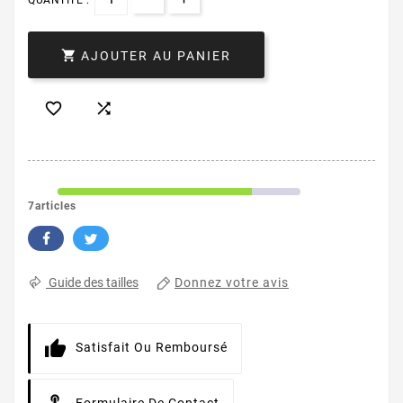

AJOUTER AU PANIER


7articles
Donnez votre avis
Guide des tailles
Satisfait Ou Remboursé
Formulaire De Contact