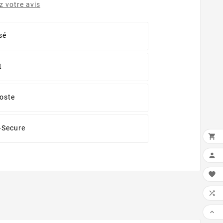
 votre avis
sé
t
oste
-Secure




