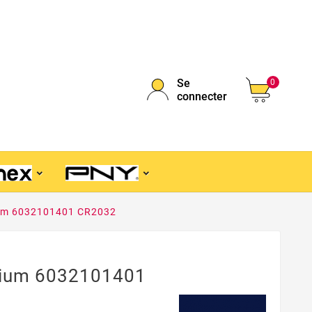
Se
0
connecter
hium 6032101401 CR2032
thium 6032101401