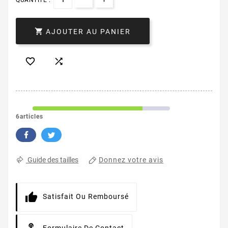

AJOUTER AU PANIER


6articles
Donnez votre avis
Guide des tailles
Satisfait Ou Remboursé
Formulaire De Contact