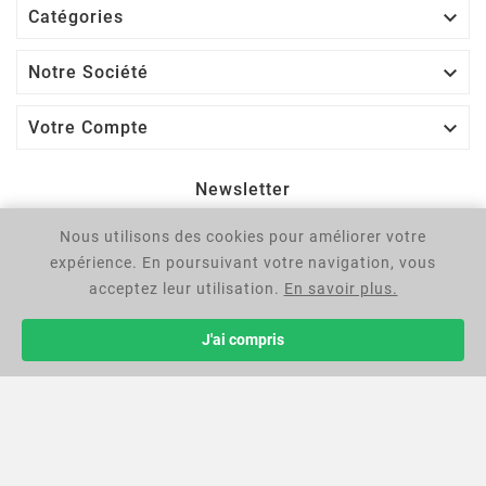

Catégories

Notre Société

Votre Compte
Newsletter
Nous utilisons des cookies pour améliorer votre
OK
expérience. En poursuivant votre navigation, vous
Vous pouvez vous désinscrire à tout moment. Vous trouverez
acceptez leur utilisation.
En savoir plus.
pour cela nos informations de contact dans les conditions
d'utilisation du site.
J'ai compris
© 2025 - Négocie Plus