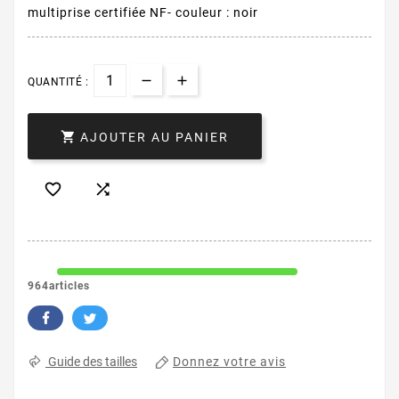
multiprise certifiée NF- couleur : noir
QUANTITÉ :

AJOUTER AU PANIER


964articles
Donnez votre avis
Guide des tailles