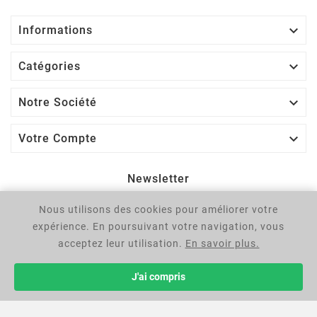

Informations

Catégories

Notre Société

Votre Compte
Newsletter
Nous utilisons des cookies pour améliorer votre
OK
expérience. En poursuivant votre navigation, vous
Vous pouvez vous désinscrire à tout moment. Vous trouverez
acceptez leur utilisation.
En savoir plus.
pour cela nos informations de contact dans les conditions
d'utilisation du site.
J'ai compris