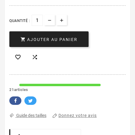
QUANTITÉ :

AJOUTER AU PANIER


21articles
Donnez votre avis
Guide des tailles