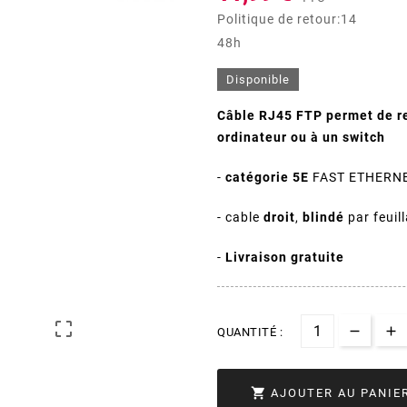
Politique de retour:14
48h
Disponible
Câble RJ45 FTP permet de re
ordinateur ou à un switch
-
catégorie 5E
FAST ETHERNET
- cable
droit
,
blindé
par feuil
-
Livraison gratuite

QUANTITÉ :

AJOUTER AU PANIE