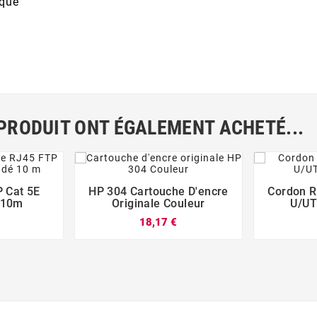
ique
 PRODUIT ONT ÉGALEMENT ACHETÉ...
 Cat 5E
HP 304 Cartouche D'encre
Cordon R







é 10m
Originale Couleur
U/UT
18,17 €