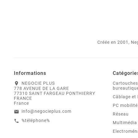
Créée en 2001, Neg
Informations
Catégorie
NEGOCIE PLUS
Cartouches
location_on
bureautiqu
778 AVENUE DE LA GARE
77310 SAINT FARGEAU PONTHIERRY
Câblage et 
FRANCE
France
PC mobilité
info@negocieplus.com
email
Réseau
%téléphone%
call
Multimédia
Electromén