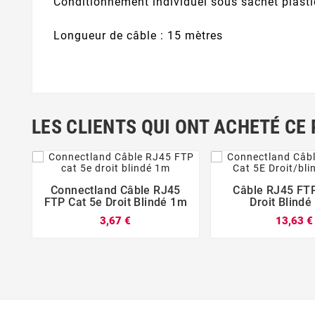
Conditionnement individuel sous sachet plast
Longueur de câble : 15 mètres
LES CLIENTS QUI ONT ACHETÉ CE
Connectland Câble RJ45
Câble RJ45 FTP






FTP Cat 5e Droit Blindé 1m
Droit Blind
3,67 €
13,63 €