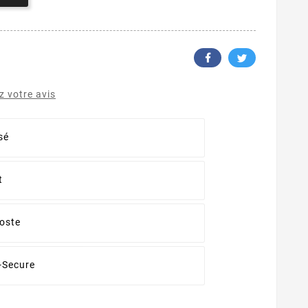
 votre avis
sé
t
oste
-Secure