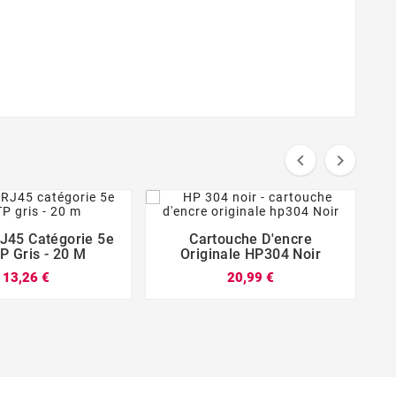


J45 Catégorie 5e
Cartouche D'encre
I







P Gris - 20 M
Originale HP304 Noir
13,26 €
20,99 €