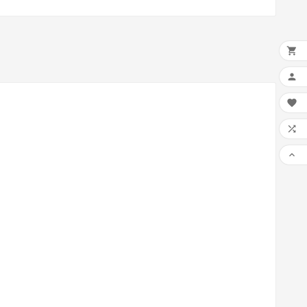




