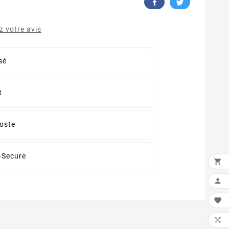
 votre avis
sé
t
oste
-Secure



