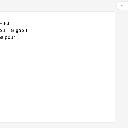

witch.
ou 1 Gigabit.
es pour