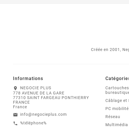
Créée en 2001, Neg
Informations
Catégorie
NEGOCIE PLUS
Cartouches
location_on
bureautiqu
778 AVENUE DE LA GARE
77310 SAINT FARGEAU PONTHIERRY
Câblage et 
FRANCE
France
PC mobilité
info@negocieplus.com
email
Réseau
%téléphone%
call
Multimédia