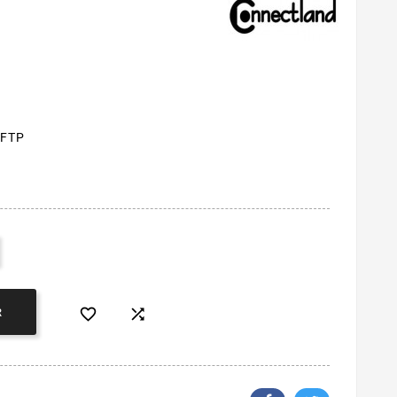
/FTP


R