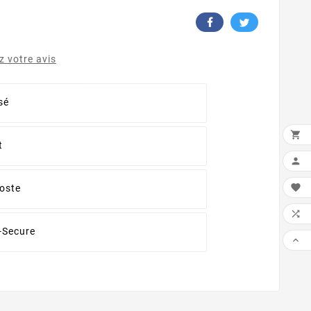
 votre avis
sé

t


oste

-Secure
