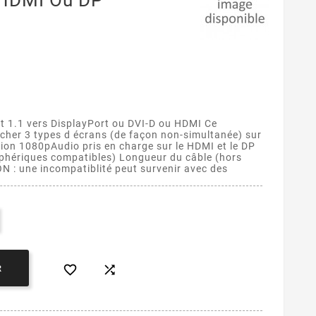
 HDMI Ou DP
t 1.1 vers DisplayPort ou DVI-D ou HDMI Ce
cher 3 types d écrans (de façon non-simultanée) sur
tion 1080pAudio pris en charge sur le HDMI et le DP
iphériques compatibles) Longueur du câble (hors
 : une incompatiblité peut survenir avec des


R