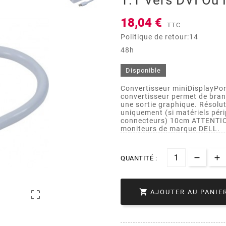
1.1 Vers DVI Ou
18,04 €
TTC
Politique de retour:14
48h
Disponible
Convertisseur miniDisplayPor
convertisseur permet de bran
une sortie graphique. Résolu
uniquement (si matériels pér
connecteurs) 10cm ATTENTION
moniteurs de marque DELL.
QUANTITÉ :

AJOUTER AU PANIE
