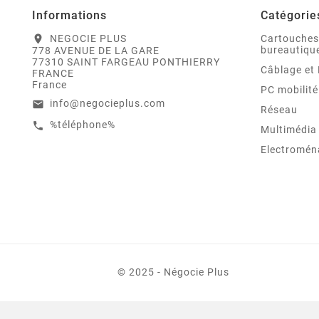
Informations
Catégorie
NEGOCIE PLUS
Cartouches
location_on
bureautiqu
778 AVENUE DE LA GARE
77310 SAINT FARGEAU PONTHIERRY
Câblage et 
FRANCE
France
PC mobilité
info@negocieplus.com
email
Réseau
%téléphone%
call
Multimédia
Electromén
© 2025 - Négocie Plus