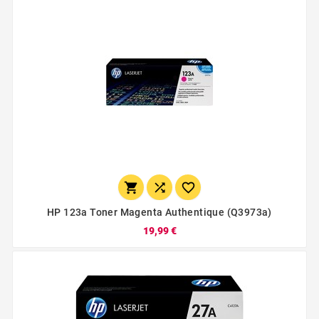



HP 123a Toner Magenta Authentique (q3973a)
19,99 €