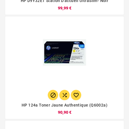
HP D9Y32ET Station D'accueil UltraSlim- Noir
99,99 €



HP 124a Toner Jaune Authentique (q6002a)
90,90 €