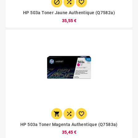



HP 503a Toner Jaune Authentique (q7582a)
35,55 €



HP 503a Toner Magenta Authentique (q7583a)
35,45 €