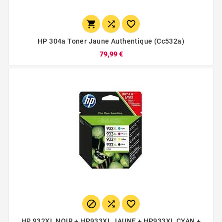



HP 304a Toner Jaune Authentique (cc532a)
79,99 €



HP 932XL NOIR + HP933XL JAUNE + HP933XL CYAN +