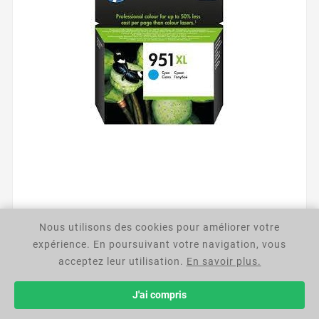
Nous utilisons des cookies pour améliorer votre



expérience. En poursuivant votre navigation, vous
Hp951XL Cartouche D'Encre Grande Capacité
acceptez leur utilisation.
En savoir plus.
Authentique Cyan
45,90 €
J'ai compris