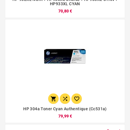
HP933XL CYAN
70,80 €



HP 304a Toner Cyan Authentique (cc531a)
79,99 €