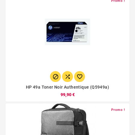
Promo !



HP 49a Toner Noir Authentique (q5949a)
99,90 €
Promo !