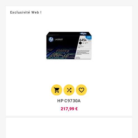
Exclusivité Web !



HP C9730A
217,99 €