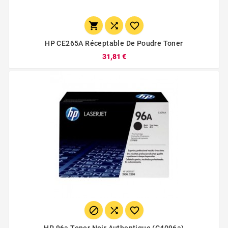



HP CE265A Réceptable De Poudre Toner
31,81 €



HP 96a Toner Noir Authentique (c4096a)