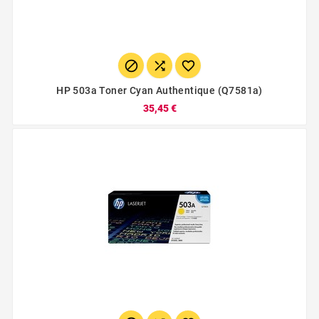



HP 503a Toner Cyan Authentique (q7581a)
35,45 €